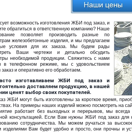
сует возможность изготовления ЖБИ под заказ, и
ите обратиться в ответственную компанию? Наше
дование позволяет производить разные по
трам железобетонные изделия, и мы предлагаем
ные условия для их заказа. Мы будем рады
отреть Ваши чертежи и детально обсудить
тры необходимой продукции. Свяжитесь с нами
я в телефонном режиме, мы с удовольствием
 заказ и оперативно его обработаем.
асто изготавливаем ЖБИ под заказ и
тоятельно доставляем продукцию, в нашей
нии ценят выбор своих покупателей.
каз ЖБИ могут быть изготовлены за короткое время, при
ствах. На примеры наших изделий можно посмотреть на са
иятие работает без выходных и перерывов, мы всегда г
ной консультацией. Если Вам нужны ЖБИ под заказ для 
ованию сотрудничества. Мы можем ручаться за высокое 
 изделиями Вам будет удобно и просто, они прочны и у