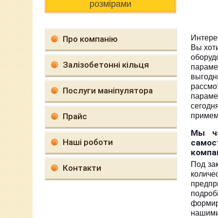
розмірами
Интере
Про компанію
Вы хот
обору
Залізобетонні кільця
параме
выгод
рассм
Послуги маніпулятора
параме
сегодн
Прайс
примем
Мы ч
Наші роботи
самос
компа
Под за
Контакти
количе
предпр
подроб
формир
нашими