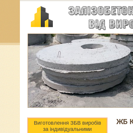
ЖБ 
Виготовлення ЗБВ виробів
за індивідуальними