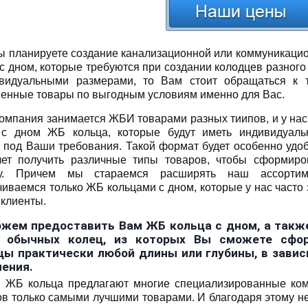
ы планируете создание канализационной или коммуникацио
 с дном, которые требуются при создании колодцев разного
видуальными размерами, то Вам стоит обращаться к 
венные товары по выгодным условиям именно для Вас.
омпания занимается ЖБИ товарами разных тиипов, и у на
 с дном ЖБ кольца, которые будут иметь индивидуал
 под Ваши требования. Такой формат будет особенно удоб
чет получить различные типы товаров, чтобы сформиро
му. Причем мы стараемся расширять наш ассорти
чиваемся только ЖБ кольцами с дном, которые у нас часто
 клиенты.
жем предоставить Вам ЖБ кольца с дном, а такж
 обычных колец, из которых Вы сможете сфо
цы практически любой длины или глубины, в завис
чения.
 ЖБ кольца предлагают многие специализированные ком
ов только самыми лучшими товарами. И благодаря этому н