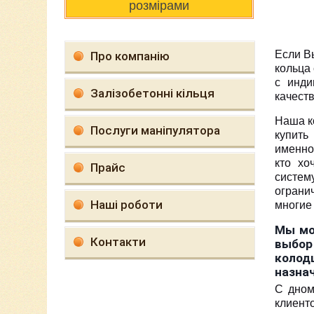
розмірами
Если В
Про компанію
кольца
с инди
Залізобетонні кільця
качест
Наша к
Послуги маніпулятора
купить
именно
кто хо
Прайс
систе
ограни
Наші роботи
многие
Мы мо
Контакти
выбор
колод
назна
С дном
клиент