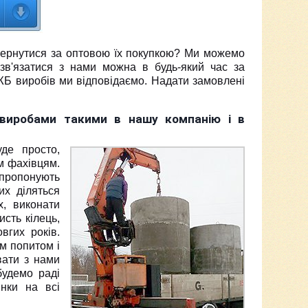
 звернутися за оптовою їх покупкою? Ми можемо
, зв'язатися з нами можна в будь-який час за
х ЖБ виробів ми відповідаємо. Надати замовлені
а виробами такими в нашу компанію і в
де просто,
м фахівцям.
и пропонують
их діляться
, виконати
сть кілець,
вгих років.
им попитом і
вати з нами
будемо раді
інки на всі