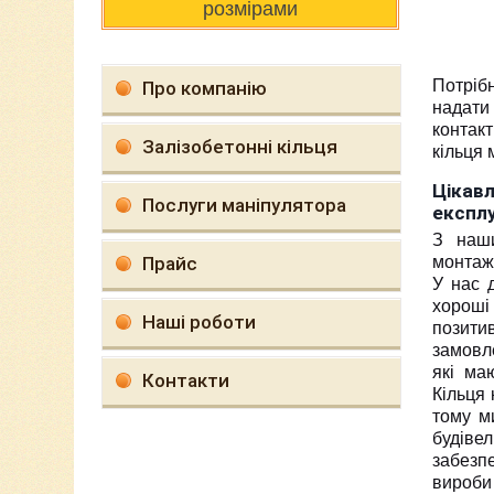
розмірами
Потрібн
Про компанію
надати
контакт
Залізобетонні кільця
кільця 
Цікав
Послуги маніпулятора
експлу
З наши
Прайс
монтаж 
У нас д
хороші
Наші роботи
позити
замовл
які ма
Контакти
Кільця 
тому м
будіве
забезп
вироби 