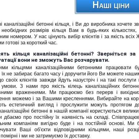
і каналізаційні бетонні кільця, і Ви до виробника хочете
 необхідних розмірів кільця Вам в будь-яких кількостях
ним номером. У нас цінують вибір клієнтів і за якість всі
ми готові за короткий час.
лять кільця каналізаційні бетонні? Зверніться з
атації вони не зможуть Вас розчарувати.
ми кільцями каналізаційними бетонними працювати бу
їх не забирає багато часу і доручити його Ви можете наши
о своїх клієнтів завжди йдуть назустріч і на такі послуг
 умови. З нами про якість кілець каналізаційних бетонн
вними враженнями. Ми працюємо без перерв і вихідних
ення можемо і за Вашими кресленнями. Вибирайте на кори
ють естетичний вигляд і прослужити можуть протягом до
каналізаційні бетонні в нашій компанії користуються велик
и дбаємо про постійну їх наявність на складі. Співпрацю
льним компаніям вигідно буде і на постійній основі. Ми 
ечувати Ваші об'єкти відповідними кільцями, наші розц
помірні і ми не затримуємо їх доставку.