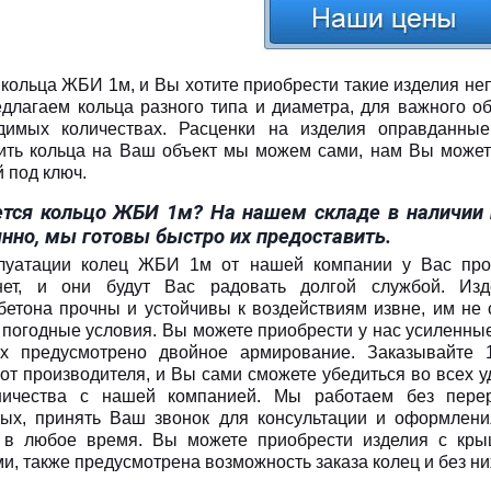
кольца ЖБИ 1м, и Вы хотите приобрести такие изделия не
длагаем кольца разного типа и диаметра, для важного о
димых количествах. Расценки на изделия оправданные
ить кольца на Ваш объект мы можем сами, нам Вы можете
 под ключ.
ется кольцо ЖБИ 1м? На нашем складе в наличии
янно, мы готовы быстро их предоставить.
луатации колец ЖБИ 1м от нашей компании у Вас про
нет, и они будут Вас радовать долгой службой. Изд
бетона прочны и устойчивы к воздействиям извне, им не
 погодные условия. Вы можете приобрести у нас усиленные
х предусмотрено двойное армирование. Заказывайте
 от производителя, и Вы сами сможете убедиться во всех у
ничества с нашей компанией. Мы работаем без пере
ых, принять Ваш звонок для консультации и оформлени
в любое время. Вы можете приобрести изделия с кры
и, также предусмотрена возможность заказа колец и без ни