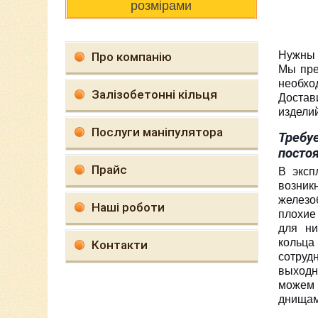
розмірами
Нужны 
Про компанію
Мы пре
необхо
Залізобетонні кільця
Достав
изделий
Послуги маніпулятора
Требу
посто
Прайс
В эксп
возник
железо
Наші роботи
плохие
для ни
кольца
Контакти
сотруд
выходн
можем 
днищам