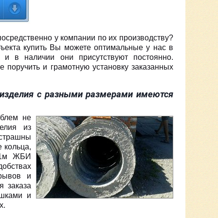
посредственно у компании по их производству?
бъекта купить Вы можете оптимальные у нас в
 и в наличии они присутствуют постоянно.
 поручить и грамотную установку заказанных
 изделия с разными размерами имеются
блем не
елия из
 страшны
 кольца,
 1м ЖБИ
добствах
рывов и
я заказа
шками и
х.