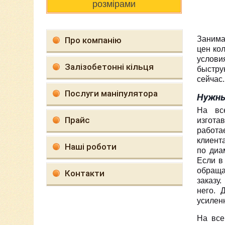
розмірами
Занима
Про компанію
цен ко
услови
Залізобетонні кільця
быстру
сейчас.
Послуги маніпулятора
Нужны
На вс
Прайс
изгота
работа
клиент
Наші роботи
по диа
Если в
обраща
Контакти
заказу
него. 
усилен
На все