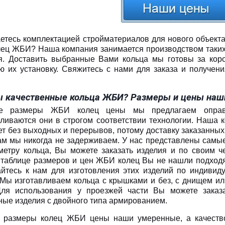
етесь комплектацией стройматериалов для нового объекта
лец ЖБИ? Наша компания занимается производством таких 
я. Доставить выбранные Вами кольца мы готовы за коро
ю их установку. Свяжитесь с нами для заказа и получен
 качественные кольца ЖБИ? Размеры и цены наших 
е размеры ЖБИ колец цены мы предлагаем оправ
вливаются они в строгом соответствии технологии. Наша 
ет без выходных и перерывов, потому доставку заказанных
ам мы никогда не задерживаем. У нас представлены самы
метру кольца, Вы можете заказать изделия и по своим ч
 таблице размеров и цен ЖБИ колец Вы не нашли подход
йтесь к нам для изготовления этих изделий по индивид
. Мы изготавливаем кольца с крышками и без, с днищем ил
Для использования у проезжей части Вы можете заказ
ные изделия с двойного типа армированием.
 размеры колец ЖБИ цены наши умеренные, а качество