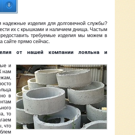
и надежные изделия для долговечной службы?
ести их с крышками и наличием днища. Частым
предоставить требуемые изделия мы можем в
а сайте прямо сейчас.
елия от нашей компании лояльна и
ные и
К нам
ежам,
росто
ольца
жно в
ентам
ьного
а, то
агаем
, что
облем