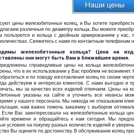
суют цены железобетонных колец, и Вы хотите приобрест
длагаем различные по диаметру кольца, Вы можете приобр
м пользуются и кольца с двойным армированием у нас, 
количествах. Свяжитесь с нами по контактным телефонам н
одимы железобетонные кольца? Цена на изд
ставлены они могут быть Вам в ближайшее время.
предложены справедливые цены на кольца железобетон
ены, что в их использовании у Вас проблем не возникнет. 
обратиться и по поводу изготовления колец по своим черт
гда действуем в интересах клиентов. С нами выгодно и п
ничать, мы за качество всех изделий отвечаем. Цены на к
бетонные указаны на сайте и уточнить все нюансы мо
время у нашего персонала. Мы никогда не отказываем кли
ультации, нам важно помочь заказчику с выбором оптимал
. Если Вас заинтересовала на железобетонные кольца цен
яйте времени и обращайтесь к нам сегодня. Мы предл
ые условия на покупку разных количеств изделий и уверены
ество Вы оцените по достоинству. В обслуживании колец пр