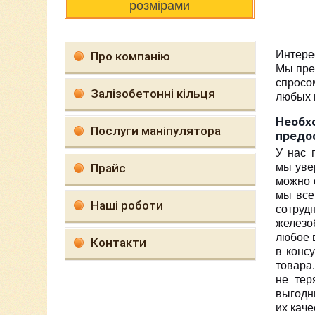
розмірами
Интере
Про компанію
Мы пре
спросо
Залізобетонні кільця
любых 
Необх
Послуги маніпулятора
предо
У нас 
Прайс
мы увер
можно 
мы все
Наші роботи
сотруд
железо
любое 
Контакти
в конс
товара
не тер
выгодн
их кач