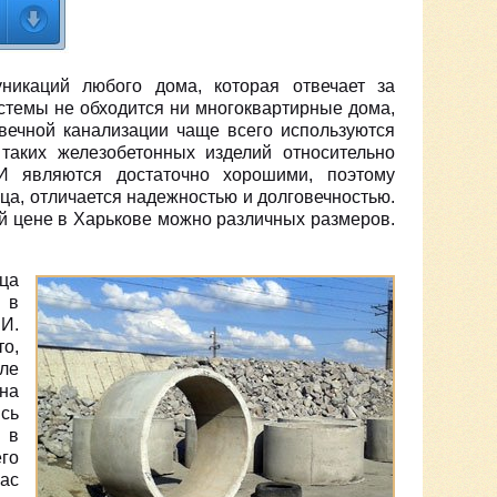
никаций любого дома, которая отвечает за
стемы не обходится ни многоквартирные дома,
вечной канализации чаще всего используются
таких железобетонных изделий относительно
И являются достаточно хорошими, поэтому
ца, отличается надежностью и долговечностью.
й цене в Харькове можно различных размеров.
ца
 в
И.
то,
сле
 на
сь
 в
го
ас