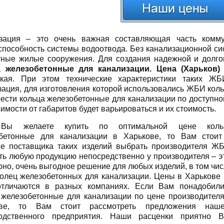
зация – это очень важная составляющая часть комму
способность системы водоотвода. Без канализационной си
тные жилые сооружения. Для создания надежной и долго
а железобетонные для канализации. Цена (Харьков)
кая. При этом технические характеристики таких ЖБ
зация, для изготовления которой использовались ЖБИ коль
ести кольца железобетонные для канализации по доступно
имости от габаритов будет варьироваться и их стоимость.
Вы желаете купить по оптимальной цене коль
бетонные для канализации в Харькове, то Вам стоит
ве поставщика таких изделий выбрать производителя ЖБ
ть любую продукцию непосредственно у производителя – э
рно, очень выгодное решение для любых изделий, в том чи
колец железобетонных для канализации. Цены в Харькове
личаются в разных компаниях. Если Вам понадобили
 железобетонные для канализации по цене производителя
ове, то Вам стоит рассмотреть предложения наше
одственного предприятия. Наши расценки приятно В