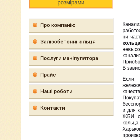
розмірами
Канали
Про компанію
работо
ни час
Залізобетонні кільця
кольц
невысо
канали
Послуги маніпулятора
Приобр
В завис
Прайс
Если 
железо
Наші роботи
качест
Покупа
бесспо
Контакти
и для 
ЖБИ от
кольца
Харьк
произв